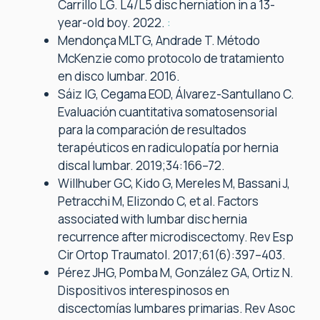
Carrillo LG. L4/L5 disc herniation in a 13-
year-old boy. 2022.
:
Mendonça MLTG, Andrade T. Método
McKenzie como protocolo de tratamiento
en disco lumbar. 2016.
Sáiz IG, Cegama EOD, Álvarez-Santullano C.
Evaluación cuantitativa somatosensorial
para la comparación de resultados
terapéuticos en radiculopatía por hernia
discal lumbar. 2019;34:166–72.
Willhuber GC, Kido G, Mereles M, Bassani J,
Petracchi M, Elizondo C, et al. Factors
associated with lumbar disc hernia
recurrence after microdiscectomy. Rev Esp
Cir Ortop Traumatol. 2017;61(6):397–403.
Pérez JHG, Pomba M, González GA, Ortiz N.
Dispositivos interespinosos en
discectomías lumbares primarias. Rev Asoc