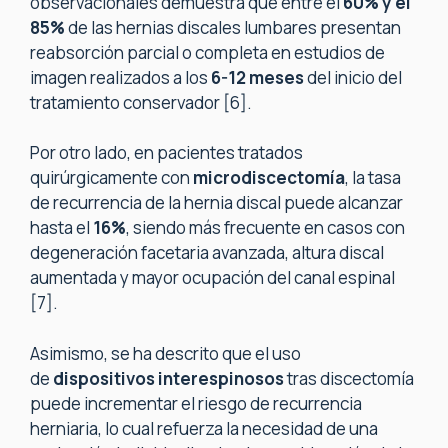
observacionales demuestra que entre el
60% y el
85%
de las hernias discales lumbares presentan
reabsorción parcial o completa en estudios de
imagen realizados a los
6-12 meses
del inicio del
tratamiento conservador [6].
Por otro lado, en pacientes tratados
quirúrgicamente con
microdiscectomía
, la tasa
de recurrencia de la hernia discal puede alcanzar
hasta el
16%
, siendo más frecuente en casos con
degeneración facetaria avanzada, altura discal
aumentada y mayor ocupación del canal espinal
[7].
Asimismo, se ha descrito que el uso
de
dispositivos interespinosos
tras discectomía
puede incrementar el riesgo de recurrencia
herniaria, lo cual refuerza la necesidad de una