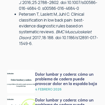
J.
2016;25:2788–2802. doi:10.1007/s00586-
016-4684-0. s00586-016-4684-0
Petersen T, Laslett M, Juhl C. Clinical
classification in low back pain: best-
evidence diagnostic rules based on
systematic reviews.
BMC Musculoskelet
Disord.
2017;18:188. doi:10.1186/s12891-017-
1549-6.
Dolor lumbar y cadera: cómo un
problema de cadera puede
provocar dolor en la espalda baja
4 FEBRERO 2026
Dolor lumbar y cadera: cómo un
problema de cadera puede