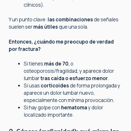
clínicos).
Y un punto clave:
las combinaciones
de señales
suelen ser
más útiles
que una sola.
Entonces, ¿cuándo me preocupo de verdad
por fractura?
Si tienes
más de 70
, o
osteoporosis/fragilidad, y aparece dolor
lumbar
tras caída o esfuerzo menor
.
Si usas
corticoides
de forma prolongada y
aparece un dolor lumbar nuevo,
especialmente con mínima provocación.
Si hay golpe con
hematoma
y dolor
localizado importante.
2. Cáncer (malignidad): qué miran las