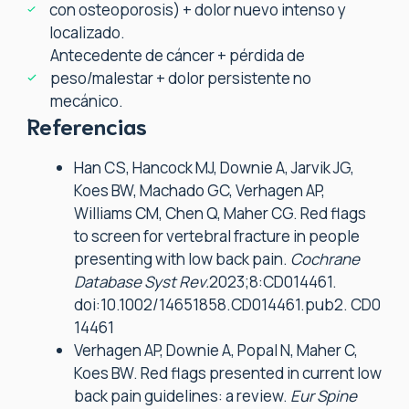
con osteoporosis) + dolor nuevo intenso y
localizado.
Antecedente de cáncer + pérdida de
peso/malestar + dolor persistente no
mecánico.
Referencias
Han CS, Hancock MJ, Downie A, Jarvik JG,
Koes BW, Machado GC, Verhagen AP,
Williams CM, Chen Q, Maher CG. Red flags
to screen for vertebral fracture in people
presenting with low back pain.
Cochrane
Database Syst Rev.
2023;8:CD014461.
doi:10.1002/14651858.CD014461.pub2. CD0
14461
Verhagen AP, Downie A, Popal N, Maher C,
Koes BW. Red flags presented in current low
back pain guidelines: a review.
Eur Spine