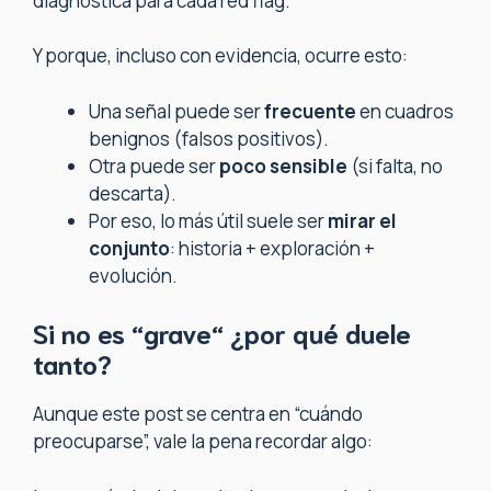
diagnóstica para cada red flag.
Y porque, incluso con evidencia, ocurre esto:
Una señal puede ser
frecuente
en cuadros
benignos (falsos positivos).
Otra puede ser
poco sensible
(si falta, no
descarta).
Por eso, lo más útil suele ser
mirar el
conjunto
: historia + exploración +
evolución.
Si no es “grave“ ¿por qué duele
tanto?
Aunque este post se centra en “cuándo
preocuparse”, vale la pena recordar algo: