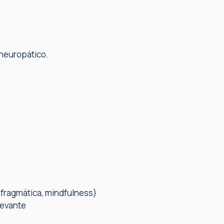
r neuropático.
fragmática, mindfulness)
levante