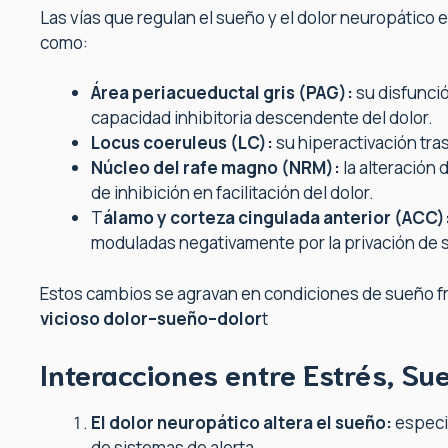
Las vías que regulan el sueño y el dolor neuropático
como:
Área periacueductal gris (PAG):
su disfunció
capacidad inhibitoria descendente del dolor.
Locus coeruleus (LC):
su hiperactivación tras
Núcleo del rafe magno (NRM):
la alteración
de inhibición en facilitación del dolor.
T
álamo y corteza cingulada anterior (ACC)
moduladas negativamente por la privación de 
Estos cambios se agravan en condiciones de sueño f
vicioso dolor–sueño–dolor
t
Interacciones entre Estrés, Su
El dolor neuropático altera el sueño:
especi
de sistemas de alerta.