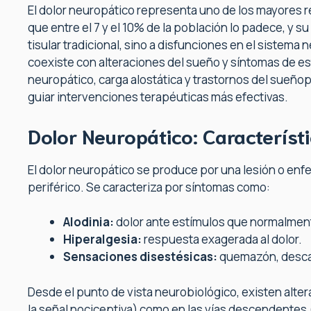
El dolor neuropático representa uno de los mayores ret
que entre el 7 y el 10% de la población lo padece, y 
tisular tradicional, sino a disfunciones en el siste
coexiste con alteraciones del sueño y síntomas de es
neuropático, carga alostática y trastornos del sueñ
guiar intervenciones terapéuticas más efectivas.
Dolor Neuropático: Característ
El dolor neuropático se produce por una lesión o enf
periférico. Se caracteriza por síntomas como:
Alodinia:
dolor ante estímulos que normalmen
Hiperalgesia:
respuesta exagerada al dolor.
Sensaciones disestésicas:
quemazón, descar
Desde el punto de vista neurobiológico, existen alte
la señal nociceptiva) como en las vías descendentes (