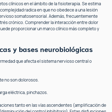
os clínicos en el ámbito de la fisioterapia. Se estima
su complejidad radica en que no obedece a una lesión
ma nervioso somatosensorial. Además, frecuentemente
trés crónico. Comprender la interacción entre dolor
opuede proporcionar un marco clínico más completo y
icas y bases neurobiológicas
ermedad que afecta el sistema nervioso central o
te no son dolorosos.
ga eléctrica, pinchazos.
raciones tanto en las vías ascendentes (amplificación de
disminución del control inhibitorio). Estas disfunciones